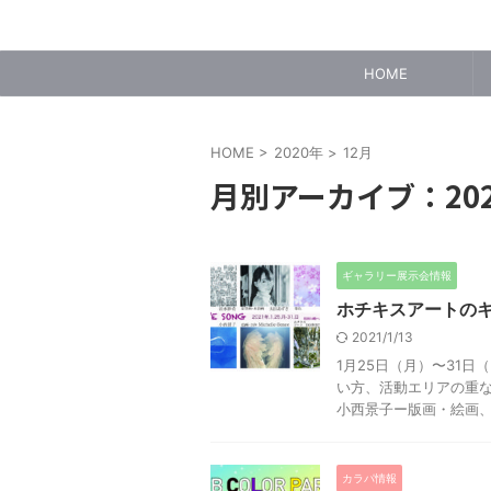
HOME
HOME
>
2020年
>
12月
月別アーカイブ：202
ギャラリー展示会情報
ホチキスアートの
2021/1/13
1月25日（月）〜31日
い方、活動エリアの重
小西景子ー版画・絵画、M 
カラパ情報